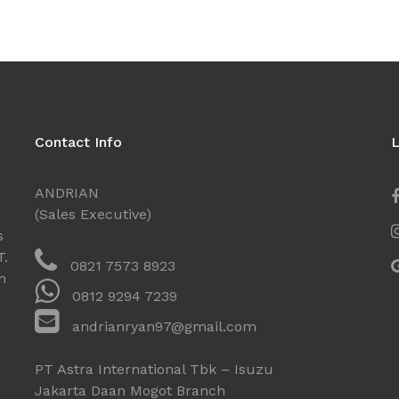
Contact Info
L
ANDRIAN
(Sales Executive)
s
T.
0821 7573 8923
n
0812 9294 7239
andrianryan97@gmail.com
PT Astra International Tbk – Isuzu
Jakarta Daan Mogot Branch