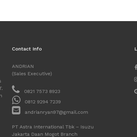
Contact Info
L
ANDRIAN
(Sales Executive)
s
T.
0821 7573 8923
n
0812 9294 7239
andrianryan97@gmail.com
PT Astra International Tbk – Isuzu
Jakarta Daan Mogot Branch